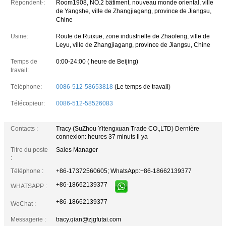
Répondent-:
Room1908, NO.2 bâtiment, nouveau monde oriental, ville
de Yangshe, ville de Zhangjiagang, province de Jiangsu,
Chine
Usine:
Route de Ruixue, zone industrielle de Zhaofeng, ville de
Leyu, ville de Zhangjiagang, province de Jiangsu, Chine
Temps de
0:00-24:00 ( heure de Beijing)
travail:
Téléphone:
0086-512-58653818
(Le temps de travail)
Télécopieur:
0086-512-58526083
Contacts :
Tracy (SuZhou Yitengxuan Trade CO.,LTD)
Dernière
connexion: heures 37 minuts Il ya
Titre du poste
Sales Manager
:
Téléphone :
+86-17372560605; WhatsApp:+86-18662139377
+86-18662139377
WHATSAPP :
+86-18662139377
WeChat :
Messagerie :
tracy.qian@zjgfutai.com