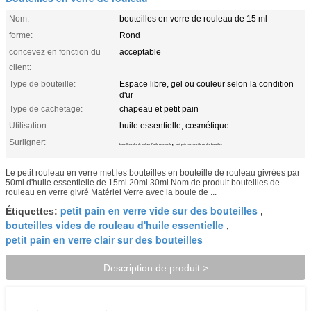
Nom:
bouteilles en verre de rouleau de 15 ml
forme:
Rond
concevez en fonction du
acceptable
client:
Type de bouteille:
Espace libre, gel ou couleur selon la condition
d'ur
Type de cachetage:
chapeau et petit pain
Utilisation:
huile essentielle, cosmétique
Surligner:
,
bouteilles vides de rouleau d'huile essentielle
petit pain en verre vide sur des bouteilles
Le petit rouleau en verre met les bouteilles en bouteille de rouleau givrées par
50ml d'huile essentielle de 15ml 20ml 30ml Nom de produit bouteilles de
rouleau en verre givré Matériel Verre avec la boule de ...
petit pain en verre vide sur des bouteilles
Étiquettes:
,
bouteilles vides de rouleau d'huile essentielle
,
petit pain en verre clair sur des bouteilles
Description de produit >