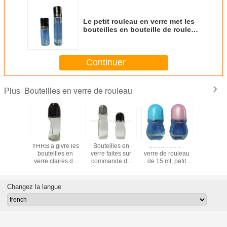
Le petit rouleau en verre met les
bouteilles en bouteille de rouleau
givrées par 50ml d'huile
essentielle de 15ml 20ml 30ml
Continuer
Bouteilles en verre de rouleau
Plus
es vides
YHRB a givré les
Bouteilles en
Bouteilles en
Le roule
u d'huile
bouteilles en
verre faites sur
verre de rouleau
verre gi
lle, 15 -
verre claires de
commande de
de 15 ml, petit
cosmétiq
n 50ml en
rouleau pour les
rouleau, petit pain
pain en verre vide
15ml en bo
air givré
huiles
ambre sur des
sur des bouteilles
20ml 30m
métique
essentielles 15ml
bouteilles pour les
avec le
pour l'
Changez la langue
outeilles
20ml 30ml 50ml
huiles
chapeau/le type
essenti
essentielles
cachetage de petit
pain