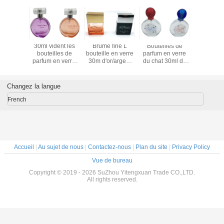
30ml vident les
Brume fine L
Bouteilles de
30ml vide
bouteilles de
bouteille en verre
parfum en verre
bouteill
parfum en verre,
30m d'or/argent
du chat 30ml de
parfum en
bouteilles en
de diffuseur de
cerise/atomiseurs
bouteill
verre ambres
place pour le soin
décoratifs de
verre a
givrées pour le
personnel
parfum art épais
givrées p
Changez la langue
parfum
lourd
parf
French
Accueil
|
Au sujet de nous
|
Contactez-nous
|
Plan du site
|
Privacy Policy
Vue de bureau
Copyright © 2019 - 2026 SuZhou Yitengxuan Trade CO.,LTD.
All rights reserved.