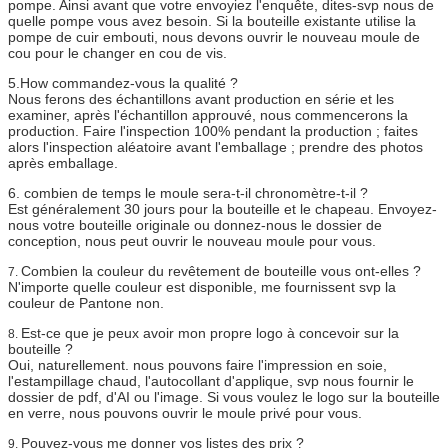
pompe. Ainsi avant que votre envoyiez l'enquête, dites-svp nous de
quelle pompe vous avez besoin. Si la bouteille existante utilise la
pompe de cuir embouti, nous devons ouvrir le nouveau moule de
cou pour le changer en cou de vis.
5.How commandez-vous la qualité ?
Nous ferons des échantillons avant production en série et les
examiner, après l'échantillon approuvé, nous commencerons la
production. Faire l'inspection 100% pendant la production ; faites
alors l'inspection aléatoire avant l'emballage ; prendre des photos
après emballage.
6. combien de temps le moule sera-t-il chronomètre-t-il ?
Est généralement 30 jours pour la bouteille et le chapeau. Envoyez-
nous votre bouteille originale ou donnez-nous le dossier de
conception, nous peut ouvrir le nouveau moule pour vous.
Combien la couleur du revêtement de bouteille vous ont-elles ?
7.
N'importe quelle couleur est disponible, me fournissent svp la
couleur de Pantone non.
Est-ce que je peux avoir mon propre logo à concevoir sur la
8.
bouteille ?
Oui, naturellement. nous pouvons faire l'impression en soie,
l'estampillage chaud, l'autocollant d'applique, svp nous fournir le
dossier de pdf, d'AI ou l'image. Si vous voulez le logo sur la bouteille
en verre, nous pouvons ouvrir le moule privé pour vous.
Pouvez-vous me donner vos listes des prix ?
9.