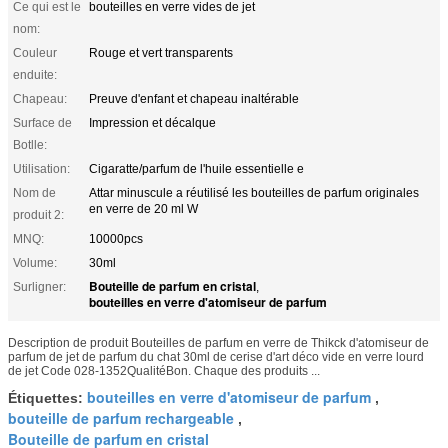
Ce qui est le
bouteilles en verre vides de jet
nom:
Couleur
Rouge et vert transparents
enduite:
Chapeau:
Preuve d'enfant et chapeau inaltérable
Surface de
Impression et décalque
Botlle:
Utilisation:
Cigaratte/parfum de l'huile essentielle e
Nom de
Attar minuscule a réutilisé les bouteilles de parfum originales
en verre de 20 ml W
produit 2:
MNQ:
10000pcs
Volume:
30ml
Bouteille de parfum en cristal
Surligner:
,
bouteilles en verre d'atomiseur de parfum
Description de produit Bouteilles de parfum en verre de Thikck d'atomiseur de
parfum de jet de parfum du chat 30ml de cerise d'art déco vide en verre lourd
de jet Code 028-1352QualitéBon. Chaque des produits ...
bouteilles en verre d'atomiseur de parfum
Étiquettes:
,
bouteille de parfum rechargeable
,
Bouteille de parfum en cristal