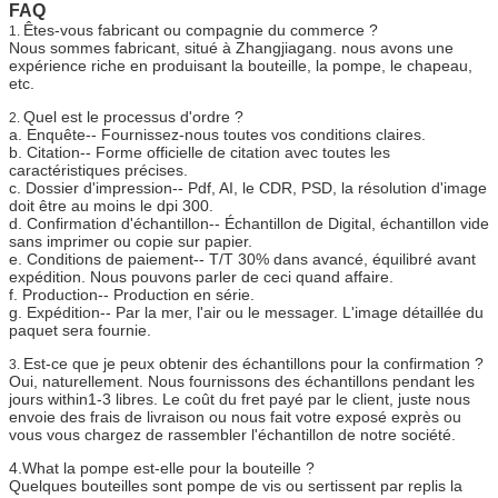
FAQ
Êtes-vous fabricant ou compagnie du commerce ?
1.
Nous sommes fabricant, situé à Zhangjiagang. nous avons une
expérience riche en produisant la bouteille, la pompe, le chapeau,
etc.
Quel est le processus d'ordre ?
2.
a.
Enquête-- Fournissez-nous toutes vos conditions claires.
b.
Citation-- Forme officielle de citation avec toutes les
caractéristiques précises.
c.
Dossier d'impression-- Pdf, AI, le CDR, PSD, la résolution d'image
doit être au moins le dpi 300.
d.
Confirmation d'échantillon-- Échantillon de Digital, échantillon vide
sans imprimer ou copie sur papier.
e.
Conditions de paiement-- T/T 30% dans avancé, équilibré avant
expédition. Nous pouvons parler de ceci quand affaire.
f.
Production-- Production en série.
g.
Expédition-- Par la mer, l'air ou le messager. L'image détaillée du
paquet sera fournie.
Est-ce que je peux obtenir des échantillons pour la confirmation ?
3.
Oui, naturellement. Nous fournissons des échantillons pendant les
jours within1-3 libres. Le coût du fret payé par le client, juste nous
envoie des frais de livraison ou nous fait votre exposé exprès ou
vous vous chargez de rassembler l'échantillon de notre société.
4.What la pompe est-elle pour la bouteille ?
Quelques bouteilles sont pompe de vis ou sertissent par replis la