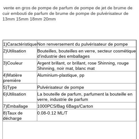
vente en gros de pompe de parfum de pompe de jet de brume de
cuir embouti de parfum de brume de pompe de pulvérisateur de
13mm 15mm 18mm 20mm
1)Caractéristique
Non renversement du pulvérisateur de pompe
2)Utilisation
Bouteilles, bouteilles en verre, secteur cosmétique
d'industrie des emballages
3)Couleur
Argent brillant, or brillant, rose Shinning, rouge
Shinning, noir mat, blanc mat
4)Matière
Aluminium-plastique, pp
première
5)Type
Pulvérisateur de pompe
6)Utilisation
La bouteille de parfum, parfument la bouteille en
verre, industrie de parfum
7)Emballage
1000PCS/Bag 6Bags/Carton
8)Taux de
0.08-0.12 ML/T
décharge