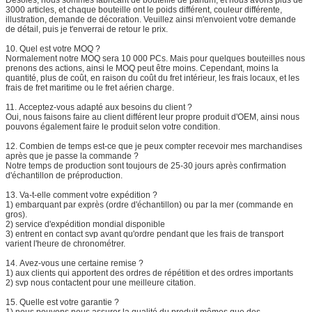
3000 articles, et chaque bouteille ont le poids différent, couleur différente,
illustration, demande de décoration. Veuillez ainsi m'envoient votre demande
de détail, puis je t'enverrai de retour le prix.
10.
Quel est votre MOQ ?
Normalement notre MOQ sera 10 000 PCs. Mais pour quelques bouteilles nous
prenons des actions, ainsi le MOQ peut être moins. Cependant, moins la
quantité, plus de coût, en raison du coût du fret intérieur, les frais locaux, et les
frais de fret maritime ou le fret aérien charge.
11.
Acceptez-vous adapté aux besoins du client ?
Oui, nous faisons faire au client différent leur propre produit d'OEM, ainsi nous
pouvons également faire le produit selon votre condition.
12.
Combien de temps est-ce que je peux compter recevoir mes marchandises
après que je passe la commande ?
Notre temps de production sont toujours de 25-30 jours après confirmation
d'échantillon de préproduction.
13.
Va-t-elle comment votre expédition ?
1) embarquant par exprès (ordre d'échantillon) ou par la mer (commande en
gros).
2) service d'expédition mondial disponible
3) entrent en contact svp avant qu'ordre pendant que les frais de transport
varient l'heure de chronométrer.
14.
Avez-vous une certaine remise ?
1) aux clients qui apportent des ordres de répétition et des ordres importants
2) svp nous contactent pour une meilleure citation.
15.
Quelle est votre garantie ?
1) nous pouvons nous assurer la qualité du produit mêmes que des