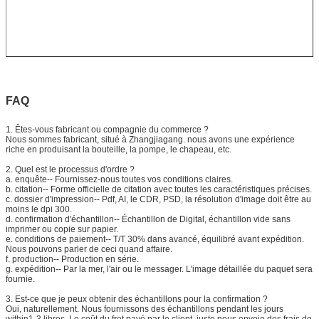
FAQ
1.
Êtes-vous fabricant ou compagnie du commerce ?
Nous sommes fabricant, situé à Zhangjiagang. nous avons une expérience
riche en produisant la bouteille, la pompe, le chapeau, etc.
2.
Quel est le processus d'ordre ?
a. enquête-- Fournissez-nous toutes vos conditions claires.
b. citation-- Forme officielle de citation avec toutes les caractéristiques précises.
c. dossier d'impression-- Pdf, AI, le CDR, PSD, la résolution d'image doit être au
moins le dpi 300.
d. confirmation d'échantillon-- Échantillon de Digital, échantillon vide sans
imprimer ou copie sur papier.
e. conditions de paiement-- T/T 30% dans avancé, équilibré avant expédition.
Nous pouvons parler de ceci quand affaire.
f. production-- Production en série.
g. expédition-- Par la mer, l'air ou le messager. L'image détaillée du paquet sera
fournie.
3.
Est-ce que je peux obtenir des échantillons pour la confirmation ?
Oui, naturellement. Nous fournissons des échantillons pendant les jours
within1-3 libres. Le coût du fret payé par le client, juste nous envoie des frais de