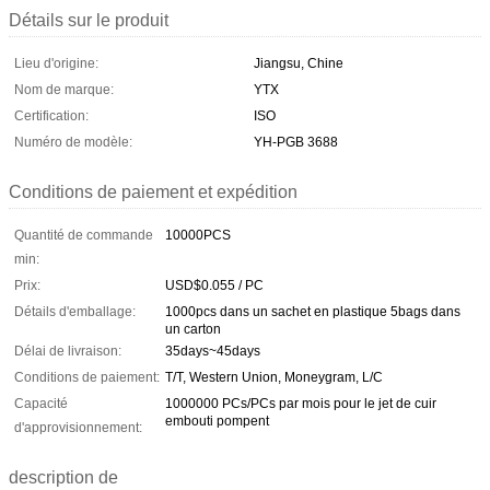
Détails sur le produit
Lieu d'origine:
Jiangsu, Chine
Nom de marque:
YTX
Certification:
ISO
Numéro de modèle:
YH-PGB 3688
Conditions de paiement et expédition
Quantité de commande
10000PCS
min:
Prix:
USD$0.055 / PC
Détails d'emballage:
1000pcs dans un sachet en plastique 5bags dans
un carton
Délai de livraison:
35days~45days
Conditions de paiement:
T/T, Western Union, Moneygram, L/C
Capacité
1000000 PCs/PCs par mois pour le jet de cuir
embouti pompent
d'approvisionnement:
description de