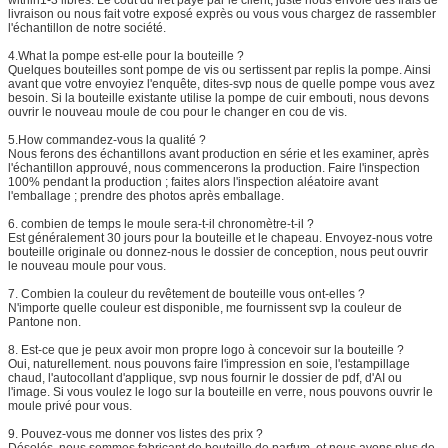
livraison ou nous fait votre exposé exprès ou vous vous chargez de rassembler
l'échantillon de notre société.
4.What la pompe est-elle pour la bouteille ?
Quelques bouteilles sont pompe de vis ou sertissent par replis la pompe. Ainsi
avant que votre envoyiez l'enquête, dites-svp nous de quelle pompe vous avez
besoin. Si la bouteille existante utilise la pompe de cuir embouti, nous devons
ouvrir le nouveau moule de cou pour le changer en cou de vis.
5.How commandez-vous la qualité ?
Nous ferons des échantillons avant production en série et les examiner, après
l'échantillon approuvé, nous commencerons la production. Faire l'inspection
100% pendant la production ; faites alors l'inspection aléatoire avant
l'emballage ; prendre des photos après emballage.
6. combien de temps le moule sera-t-il chronomètre-t-il ?
Est généralement 30 jours pour la bouteille et le chapeau. Envoyez-nous votre
bouteille originale ou donnez-nous le dossier de conception, nous peut ouvrir
le nouveau moule pour vous.
7.
Combien la couleur du revêtement de bouteille vous ont-elles ?
N'importe quelle couleur est disponible, me fournissent svp la couleur de
Pantone non.
8.
Est-ce que je peux avoir mon propre logo à concevoir sur la bouteille ?
Oui, naturellement. nous pouvons faire l'impression en soie, l'estampillage
chaud, l'autocollant d'applique, svp nous fournir le dossier de pdf, d'AI ou
l'image. Si vous voulez le logo sur la bouteille en verre, nous pouvons ouvrir le
moule privé pour vous.
9.
Pouvez-vous me donner vos listes des prix ?
Désolés, nous sommes fabricant de bouteille de parfum, et nous avons plus de