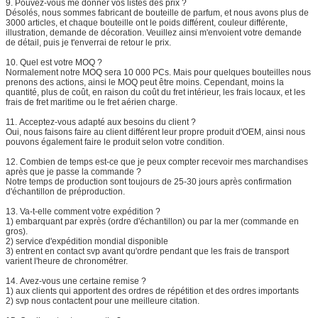
9.
Pouvez-vous me donner vos listes des prix ?
Désolés, nous sommes fabricant de bouteille de parfum, et nous avons plus de
3000 articles, et chaque bouteille ont le poids différent, couleur différente,
illustration, demande de décoration. Veuillez ainsi m'envoient votre demande
de détail, puis je t'enverrai de retour le prix.
10.
Quel est votre MOQ ?
Normalement notre MOQ sera 10 000 PCs. Mais pour quelques bouteilles nous
prenons des actions, ainsi le MOQ peut être moins. Cependant, moins la
quantité, plus de coût, en raison du coût du fret intérieur, les frais locaux, et les
frais de fret maritime ou le fret aérien charge.
11.
Acceptez-vous adapté aux besoins du client ?
Oui, nous faisons faire au client différent leur propre produit d'OEM, ainsi nous
pouvons également faire le produit selon votre condition.
12.
Combien de temps est-ce que je peux compter recevoir mes marchandises
après que je passe la commande ?
Notre temps de production sont toujours de 25-30 jours après confirmation
d'échantillon de préproduction.
13.
Va-t-elle comment votre expédition ?
1) embarquant par exprès (ordre d'échantillon) ou par la mer (commande en
gros).
2) service d'expédition mondial disponible
3) entrent en contact svp avant qu'ordre pendant que les frais de transport
varient l'heure de chronométrer.
14.
Avez-vous une certaine remise ?
1) aux clients qui apportent des ordres de répétition et des ordres importants
2) svp nous contactent pour une meilleure citation.