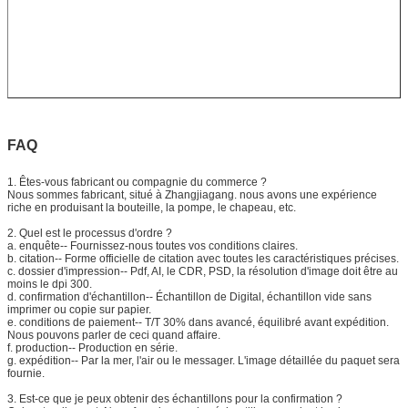
FAQ
1.
Êtes-vous fabricant ou compagnie du commerce ?
Nous sommes fabricant, situé à Zhangjiagang. nous avons une expérience
riche en produisant la bouteille, la pompe, le chapeau, etc.
2.
Quel est le processus d'ordre ?
a. enquête-- Fournissez-nous toutes vos conditions claires.
b. citation-- Forme officielle de citation avec toutes les caractéristiques précises.
c. dossier d'impression-- Pdf, AI, le CDR, PSD, la résolution d'image doit être au
moins le dpi 300.
d. confirmation d'échantillon-- Échantillon de Digital, échantillon vide sans
imprimer ou copie sur papier.
e. conditions de paiement-- T/T 30% dans avancé, équilibré avant expédition.
Nous pouvons parler de ceci quand affaire.
f. production-- Production en série.
g. expédition-- Par la mer, l'air ou le messager. L'image détaillée du paquet sera
fournie.
3.
Est-ce que je peux obtenir des échantillons pour la confirmation ?