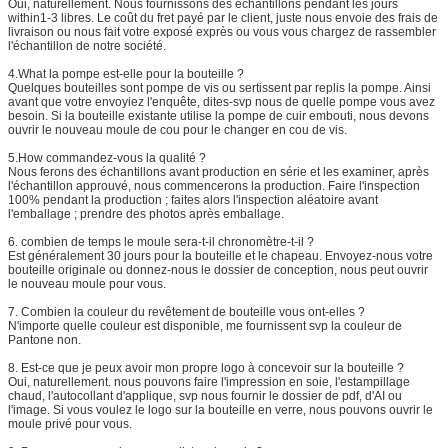
Oui, naturellement. Nous fournissons des échantillons pendant les jours
within1-3 libres. Le coût du fret payé par le client, juste nous envoie des frais de
livraison ou nous fait votre exposé exprès ou vous vous chargez de rassembler
l'échantillon de notre société.
4.What la pompe est-elle pour la bouteille ?
Quelques bouteilles sont pompe de vis ou sertissent par replis la pompe. Ainsi
avant que votre envoyiez l'enquête, dites-svp nous de quelle pompe vous avez
besoin. Si la bouteille existante utilise la pompe de cuir embouti, nous devons
ouvrir le nouveau moule de cou pour le changer en cou de vis.
5.How commandez-vous la qualité ?
Nous ferons des échantillons avant production en série et les examiner, après
l'échantillon approuvé, nous commencerons la production. Faire l'inspection
100% pendant la production ; faites alors l'inspection aléatoire avant
l'emballage ; prendre des photos après emballage.
6. combien de temps le moule sera-t-il chronomètre-t-il ?
Est généralement 30 jours pour la bouteille et le chapeau. Envoyez-nous votre
bouteille originale ou donnez-nous le dossier de conception, nous peut ouvrir
le nouveau moule pour vous.
7.
Combien la couleur du revêtement de bouteille vous ont-elles ?
N'importe quelle couleur est disponible, me fournissent svp la couleur de
Pantone non.
8.
Est-ce que je peux avoir mon propre logo à concevoir sur la bouteille ?
Oui, naturellement. nous pouvons faire l'impression en soie, l'estampillage
chaud, l'autocollant d'applique, svp nous fournir le dossier de pdf, d'AI ou
l'image. Si vous voulez le logo sur la bouteille en verre, nous pouvons ouvrir le
moule privé pour vous.