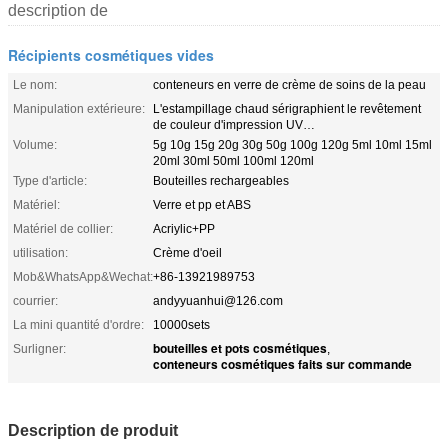
description de
Récipients cosmétiques vides
Le nom:
conteneurs en verre de crème de soins de la peau
Manipulation extérieure:
L'estampillage chaud sérigraphient le revêtement
de couleur d'impression UV…
Volume:
5g 10g 15g 20g 30g 50g 100g 120g 5ml 10ml 15ml
20ml 30ml 50ml 100ml 120ml
Type d'article:
Bouteilles rechargeables
Matériel:
Verre et pp et ABS
Matériel de collier:
Acriylic+PP
utilisation:
Crème d'oeil
Mob&WhatsApp&Wechat:
+86-13921989753
courrier:
andyyuanhui@126.com
La mini quantité d'ordre:
10000sets
bouteilles et pots cosmétiques
Surligner:
,
conteneurs cosmétiques faits sur commande
Description de produit