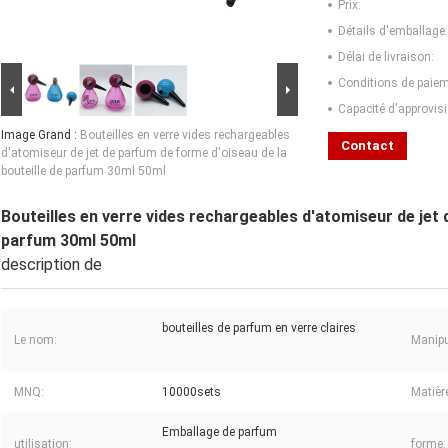
Prix:
Détails d'emballage:
Délai de livraison:
Conditions de paiem
Capacité d'approvis
Image Grand :
Bouteilles en verre vides rechargeables
Contact
d'atomiseur de jet de parfum de forme d'oiseau de la
bouteille de parfum 30ml 50ml
Bouteilles en verre vides rechargeables d'atomiseur de jet 
parfum 30ml 50ml
description de
bouteilles de parfum en verre claires
Le nom:
Manipu
MNQ:
10000sets
Matièr
Emballage de parfum
utilisation:
forme: