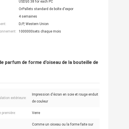
USD$0.38 for each PC
OrPallets standard de boîte d'expor
4 semaines
ent:
D/P, Western Union
ionnement:
1000000sets chaque mois
de parfum de forme d'oiseau de la bouteille de
Impression d'écran en soie et rouge enduit
lation extérieure:
de couleur
e première:
Verre
Comme un oiseau ou la forme faite sur