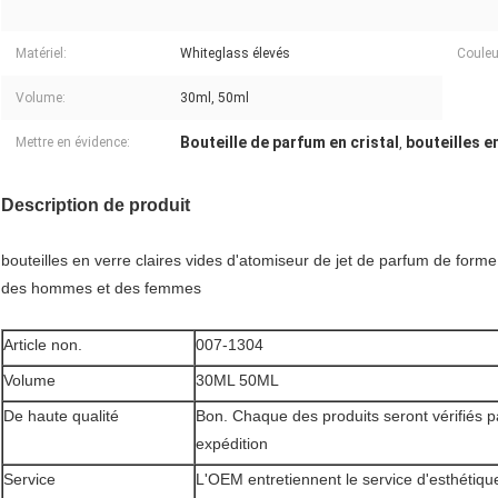
Matériel:
Whiteglass élevés
Couleu
Volume:
30ml, 50ml
Bouteille de parfum en cristal
bouteilles e
Mettre en évidence:
,
Description de produit
bouteilles en verre claires vides d'atomiseur de jet de parfum de fo
des hommes et des femmes
Article non.
007-1304
Volume
30ML 50ML
De haute qualité
Bon. Chaque des produits seront vérifiés
expédition
Service
L'OEM entretiennent le service d'esthétique i