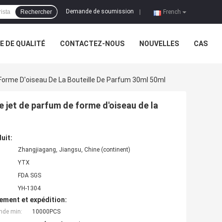
Demande de soumission
Rechercher
|
French
 DE QUALITÉ
CONTACTEZ-NOUS
NOUVELLES
CAS
Forme D'oiseau De La Bouteille De Parfum 30ml 50ml
e jet de parfum de forme d'oiseau de la
uit:
Zhangjiagang, Jiangsu, Chine (continent)
YTX
FDA SGS
YH-1304
ement et expédition:
nde min:
10000PCS