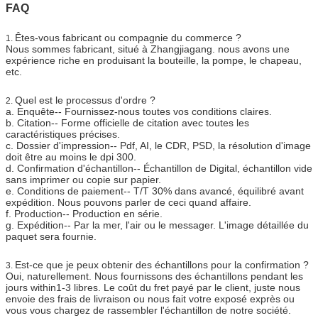
FAQ
Êtes-vous fabricant ou compagnie du commerce ?
1.
Nous sommes fabricant, situé à Zhangjiagang. nous avons une
expérience riche en produisant la bouteille, la pompe, le chapeau,
etc.
Quel est le processus d'ordre ?
2.
a.
Enquête-- Fournissez-nous toutes vos conditions claires.
b.
Citation-- Forme officielle de citation avec toutes les
caractéristiques précises.
c.
Dossier d'impression-- Pdf, AI, le CDR, PSD, la résolution d'image
doit être au moins le dpi 300.
d.
Confirmation d'échantillon-- Échantillon de Digital, échantillon vide
sans imprimer ou copie sur papier.
e.
Conditions de paiement-- T/T 30% dans avancé, équilibré avant
expédition. Nous pouvons parler de ceci quand affaire.
f.
Production-- Production en série.
g.
Expédition-- Par la mer, l'air ou le messager. L'image détaillée du
paquet sera fournie.
Est-ce que je peux obtenir des échantillons pour la confirmation ?
3.
Oui, naturellement. Nous fournissons des échantillons pendant les
jours within1-3 libres. Le coût du fret payé par le client, juste nous
envoie des frais de livraison ou nous fait votre exposé exprès ou
vous vous chargez de rassembler l'échantillon de notre société.