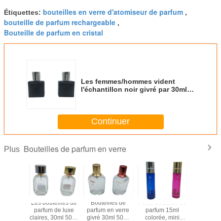
bouteilles en verre d'atomiseur de parfum
Étiquettes:
,
bouteille de parfum rechargeable
,
Bouteille de parfum en cristal
Les femmes/hommes vident
l'échantillon noir givré par 30ml
en verre de bouteilles de parfum
de jet disponible
Continuer
Bouteilles de parfum en verre
Plus
lles de
Les bouteilles de
Bouteilles de
Petite bouteille de
30ml vide
en verre
parfum de luxe
parfum en verre
parfum 15ml
bouteill
 30ml de
claires, 30ml 50ml
givré 30ml 50ml
colorée, mini
parfum en