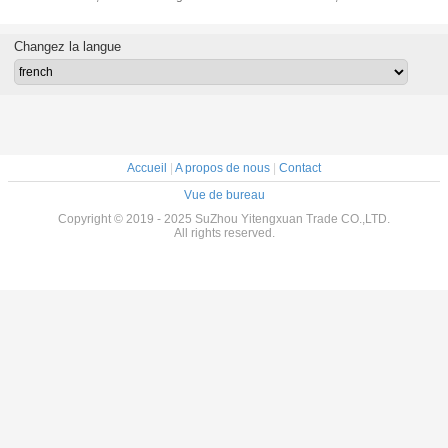
tomiseurs
100ml vident les
100ml privées
bouteille de jet de
bouteill
tifs de
bouteilles de
d'air pour le
pompe pour le
verre a
rt épais
parfum en verre
paquet
cosmétique
givrées p
Changez la langue
urd
de jet
cosmétique
parf
Accueil
|
A propos de nous
|
Contact
Vue de bureau
Copyright © 2019 - 2025 SuZhou Yitengxuan Trade CO.,LTD.
All rights reserved.