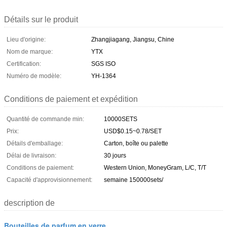
Détails sur le produit
Lieu d'origine:
Zhangjiagang, Jiangsu, Chine
Nom de marque:
YTX
Certification:
SGS ISO
Numéro de modèle:
YH-1364
Conditions de paiement et expédition
Quantité de commande min:
10000SETS
Prix:
USD$0.15~0.78/SET
Détails d'emballage:
Carton, boîte ou palette
Délai de livraison:
30 jours
Conditions de paiement:
Western Union, MoneyGram, L/C, T/T
Capacité d'approvisionnement:
semaine 150000sets/
description de
Bouteilles de parfum en verre