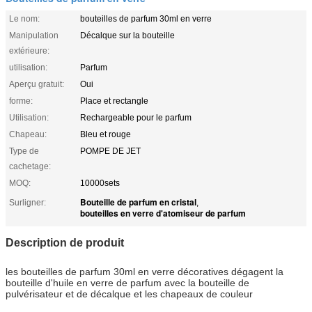
Le nom:
bouteilles de parfum 30ml en verre
Manipulation
Décalque sur la bouteille
extérieure:
utilisation:
Parfum
Aperçu gratuit:
Oui
forme:
Place et rectangle
Utilisation:
Rechargeable pour le parfum
Chapeau:
Bleu et rouge
Type de
POMPE DE JET
cachetage:
MOQ:
10000sets
Bouteille de parfum en cristal
Surligner:
,
bouteilles en verre d'atomiseur de parfum
Description de produit
les bouteilles de parfum 30ml en verre décoratives dégagent la
bouteille d'huile en verre de parfum avec la bouteille de
pulvérisateur et de décalque et les chapeaux de couleur