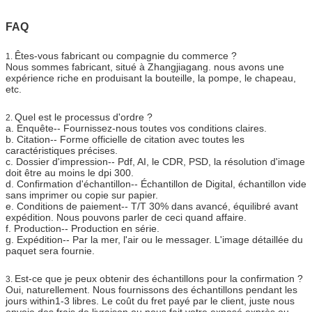
FAQ
Êtes-vous fabricant ou compagnie du commerce ?
1.
Nous sommes fabricant, situé à Zhangjiagang. nous avons une
expérience riche en produisant la bouteille, la pompe, le chapeau,
etc.
Quel est le processus d'ordre ?
2.
a.
Enquête-- Fournissez-nous toutes vos conditions claires.
b.
Citation-- Forme officielle de citation avec toutes les
caractéristiques précises.
c.
Dossier d'impression-- Pdf, AI, le CDR, PSD, la résolution d'image
doit être au moins le dpi 300.
d.
Confirmation d'échantillon-- Échantillon de Digital, échantillon vide
sans imprimer ou copie sur papier.
e.
Conditions de paiement-- T/T 30% dans avancé, équilibré avant
expédition. Nous pouvons parler de ceci quand affaire.
f.
Production-- Production en série.
g.
Expédition-- Par la mer, l'air ou le messager. L'image détaillée du
paquet sera fournie.
Est-ce que je peux obtenir des échantillons pour la confirmation ?
3.
Oui, naturellement. Nous fournissons des échantillons pendant les
jours within1-3 libres. Le coût du fret payé par le client, juste nous
envoie des frais de livraison ou nous fait votre exposé exprès ou