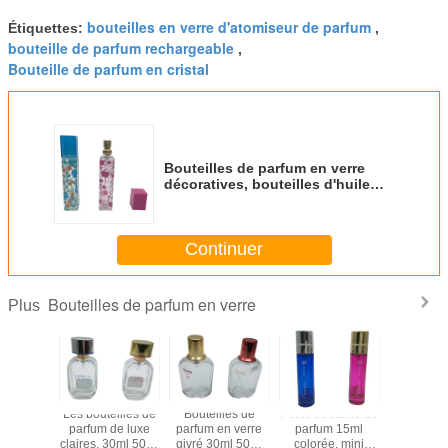
bouteilles en verre d'atomiseur de parfum
Étiquettes:
,
bouteille de parfum rechargeable
,
Bouteille de parfum en cristal
Bouteilles de parfum en verre
décoratives, bouteilles d'huile
vides de parfum avec le
pulvérisateur/chapeaux de
couleur
Continuer
Bouteilles de parfum en verre
Plus
lles de
Les bouteilles de
Bouteilles de
Petite bouteille de
30ml vide
en verre
parfum de luxe
parfum en verre
parfum 15ml
bouteill
 30ml de
claires, 30ml 50ml
givré 30ml 50ml
colorée, mini
parfum en