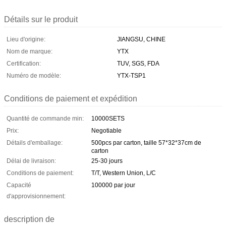
Détails sur le produit
Lieu d'origine:
JIANGSU, CHINE
Nom de marque:
YTX
Certification:
TUV, SGS, FDA
Numéro de modèle:
YTX-TSP1
Conditions de paiement et expédition
Quantité de commande min:
10000SETS
Prix:
Negotiable
Détails d'emballage:
500pcs par carton, taille 57*32*37cm de
carton
Délai de livraison:
25-30 jours
Conditions de paiement:
T/T, Western Union, L/C
Capacité
100000 par jour
d'approvisionnement:
description de