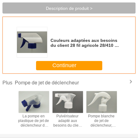
Description de produit >
Couleurs adaptées aux besoins
du client 28 fil agricole 28/410 de
pulvérisateur de déclencheur de
pompe du jet 400 28 410 28 415
Continuer
Pompe de jet de déclencheur
Plus
pompe de
La pompe en
Pulvérisateur
Pompe blanche
24/410 p
eur pour
plastique de jet de
adapté aux
de jet de
plastique d
lage en
déclencheur de
besoins du client
déclencheur,
déclench
 de soins
pp 28mm se
de déclencheur
24/410
remplac
peau de
renversent non
de couleur du
pulvérisateur de
pour le ne