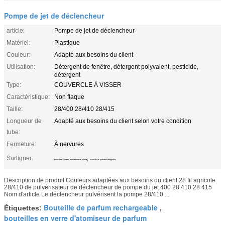
Pompe de jet de déclencheur
article:
Pompe de jet de déclencheur
Matériel:
Plastique
Couleur:
Adapté aux besoins du client
Utilisation:
Détergent de fenêtre, détergent polyvalent, pesticide,
détergent
Type:
COUVERCLE À VISSER
Caractéristique:
Non flaque
Taille:
28/400 28/410 28/415
Longueur de
Adapté aux besoins du client selon votre condition
tube:
Fermeture:
À nervures
Surligner:
,
bouteilles en verre d'atomiseur de parfum
bouteille de parfum rechargeable
Description de produit Couleurs adaptées aux besoins du client 28 fil agricole
28/410 de pulvérisateur de déclencheur de pompe du jet 400 28 410 28 415
Nom d'article Le déclencheur pulvérisent la pompe 28/410 ...
Bouteille de parfum rechargeable
Étiquettes:
,
bouteilles en verre d'atomiseur de parfum