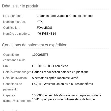
Détails sur le produit
Lieu d'origine:
Zhagnjiagang, Jiangsu, Chine (continent)
Nom de marque:
YTX
Certification:
FDA MSDS
Numéro de modèle:
YH-PGB 4814
Conditions de paiement et expédition
Quantité de
10000SETS
commande min:
Prix:
USD$0.12~0.2 Each piece
Détails d'emballage:
Cartons et sachet ou palettes en plastique
Délai de livraison:
5 semaines après l'acompte versé
Conditions de
L/C, T/T, Western Union ou d'autres manières
paiement:
Capacité
1500000 ensembles/ensembles chaque mois de la
15/415 pompe à vis de pulvérisateur de brume
d'approvisionnement: