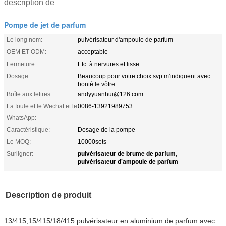
description de
Pompe de jet de parfum
Le long nom:
pulvérisateur d'ampoule de parfum
OEM ET ODM:
acceptable
Fermeture:
Etc. à nervures et lisse.
Dosage ::
Beaucoup pour votre choix svp m'indiquent avec
bonté le vôtre
Boîte aux lettres ::
andyyuanhui@126.com
La foule et le Wechat et le
0086-13921989753
WhatsApp:
Caractéristique:
Dosage de la pompe
Le MOQ:
10000sets
pulvérisateur de brume de parfum
Surligner:
,
pulvérisateur d'ampoule de parfum
Description de produit
13/415,15/415/18/415 pulvérisateur en aluminium de parfum avec