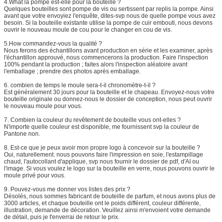
4.What la pompe est-elle pour la bouteille ?
Quelques bouteilles sont pompe de vis ou sertissent par replis la pompe. Ainsi
avant que votre envoyiez l'enquête, dites-svp nous de quelle pompe vous avez
besoin. Si la bouteille existante utilise la pompe de cuir embouti, nous devons
ouvrir le nouveau moule de cou pour le changer en cou de vis.
5.How commandez-vous la qualité ?
Nous ferons des échantillons avant production en série et les examiner, après
l'échantillon approuvé, nous commencerons la production. Faire l'inspection
100% pendant la production ; faites alors l'inspection aléatoire avant
l'emballage ; prendre des photos après emballage.
6. combien de temps le moule sera-t-il chronomètre-t-il ?
Est généralement 30 jours pour la bouteille et le chapeau. Envoyez-nous votre
bouteille originale ou donnez-nous le dossier de conception, nous peut ouvrir
le nouveau moule pour vous.
7.
Combien la couleur du revêtement de bouteille vous ont-elles ?
N'importe quelle couleur est disponible, me fournissent svp la couleur de
Pantone non.
8.
Est-ce que je peux avoir mon propre logo à concevoir sur la bouteille ?
Oui, naturellement. nous pouvons faire l'impression en soie, l'estampillage
chaud, l'autocollant d'applique, svp nous fournir le dossier de pdf, d'AI ou
l'image. Si vous voulez le logo sur la bouteille en verre, nous pouvons ouvrir le
moule privé pour vous.
9.
Pouvez-vous me donner vos listes des prix ?
Désolés, nous sommes fabricant de bouteille de parfum, et nous avons plus de
3000 articles, et chaque bouteille ont le poids différent, couleur différente,
illustration, demande de décoration. Veuillez ainsi m'envoient votre demande
de détail, puis je t'enverrai de retour le prix.