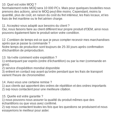
10.
Quel est votre MOQ ?
Normalement notre MOQ sera 10 000 PCs. Mais pour quelques bouteilles nous
prenons des actions, ainsi le MOQ peut être moins. Cependant, moins la
quantité, plus de coût, en raison du coût du fret intérieur, les frais locaux, et les
frais de fret maritime ou le fret aérien charge.
11.
Acceptez-vous adapté aux besoins du client ?
Oui, nous faisons faire au client différent leur propre produit d'OEM, ainsi nous
pouvons également faire le produit selon votre condition.
12.
Combien de temps est-ce que je peux compter recevoir mes marchandises
après que je passe la commande ?
Notre temps de production sont toujours de 25-30 jours après confirmation
d'échantillon de préproduction.
13.
Va-t-elle comment votre expédition ?
1) embarquant par exprès (ordre d'échantillon) ou par la mer (commande en
gros).
2) service d'expédition mondial disponible
3) entrent en contact svp avant qu'ordre pendant que les frais de transport
varient l'heure de chronométrer.
14.
Avez-vous une certaine remise ?
1) aux clients qui apportent des ordres de répétition et des ordres importants
2) svp nous contactent pour une meilleure citation.
15.
Quelle est votre garantie ?
1) nous pouvons nous assurer la qualité du produit mêmes que des
échantillons ou que vous avez confirmé.
2) svp nous contactent toutes les fois que les questions se produisent et nous
essayerions le meilleur pour aider.