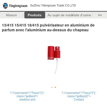
SuZhou Yitengxuan Trade CO.,LTD
Maison
Produits
Au sujet de nous
Visite d'usine
>>
13/415 15/415 18/415 pulvérisateur en aluminium de
parfum avec l'aluminium au-dessus du chapeau
\",\"username\":\"Tracy\"}");'
\",\"username\":\"Tracy\"}");'
class="getbest">
class="getbest2">
meilleur prix
Contact