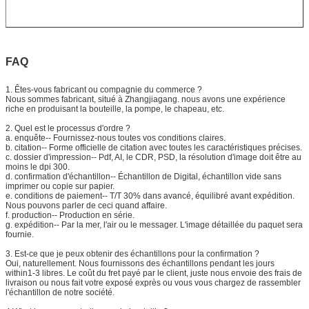
FAQ
1.
Êtes-vous fabricant ou compagnie du commerce ?
Nous sommes fabricant, situé à Zhangjiagang. nous avons une expérience
riche en produisant la bouteille, la pompe, le chapeau, etc.
2.
Quel est le processus d'ordre ?
a. enquête-- Fournissez-nous toutes vos conditions claires.
b. citation-- Forme officielle de citation avec toutes les caractéristiques précises.
c. dossier d'impression-- Pdf, AI, le CDR, PSD, la résolution d'image doit être au
moins le dpi 300.
d. confirmation d'échantillon-- Échantillon de Digital, échantillon vide sans
imprimer ou copie sur papier.
e. conditions de paiement-- T/T 30% dans avancé, équilibré avant expédition.
Nous pouvons parler de ceci quand affaire.
f. production-- Production en série.
g. expédition-- Par la mer, l'air ou le messager. L'image détaillée du paquet sera
fournie.
3.
Est-ce que je peux obtenir des échantillons pour la confirmation ?
Oui, naturellement. Nous fournissons des échantillons pendant les jours
within1-3 libres. Le coût du fret payé par le client, juste nous envoie des frais de
livraison ou nous fait votre exposé exprès ou vous vous chargez de rassembler
l'échantillon de notre société.