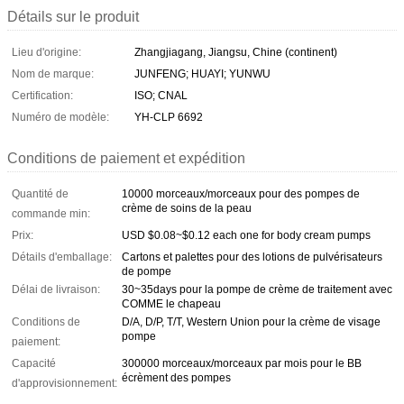
Détails sur le produit
Lieu d'origine:
Zhangjiagang, Jiangsu, Chine (continent)
Nom de marque:
JUNFENG; HUAYI; YUNWU
Certification:
ISO; CNAL
Numéro de modèle:
YH-CLP 6692
Conditions de paiement et expédition
Quantité de
10000 morceaux/morceaux pour des pompes de
crème de soins de la peau
commande min:
Prix:
USD $0.08~$0.12 each one for body cream pumps
Détails d'emballage:
Cartons et palettes pour des lotions de pulvérisateurs
de pompe
Délai de livraison:
30~35days pour la pompe de crème de traitement avec
COMME le chapeau
Conditions de
D/A, D/P, T/T, Western Union pour la crème de visage
pompe
paiement:
Capacité
300000 morceaux/morceaux par mois pour le BB
écrèment des pompes
d'approvisionnement: