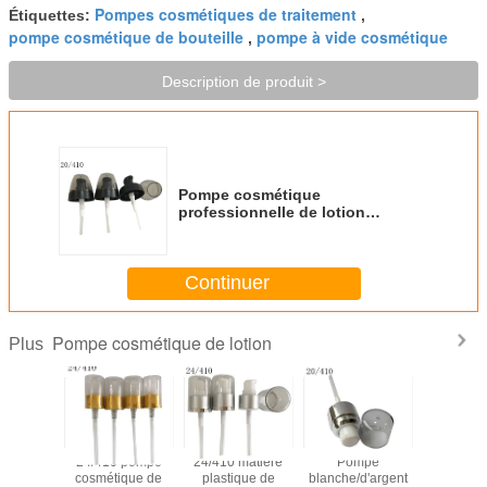
Pompes cosmétiques de traitement
Étiquettes:
,
pompe cosmétique de bouteille
pompe à vide cosmétique
,
Description de produit >
Pompe cosmétique
professionnelle de lotion
pompe/28 410 de lotion pour le
soin personnel
Continuer
Pompe cosmétique de lotion
Plus
mpe
24/410 pompe
24/410 matière
Pompe
Coul
ue faite
cosmétique de
plastique de
blanche/d'argent
cosméti