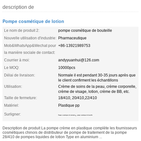
description de
Pompe cosmétique de lotion
Le nom de produit 2:
pompe cosmétique de bouteille
Nouvelle utilisation d'industrie:
Pharmaceutique
Mob&WhatsApp&Wechat pour
+86-13921989753
la manière sociale de contact:
Courrier à moi:
andyyuanhui@126.com
Le MOQ:
10000pcs
Délai de livraison:
Normale il est pendant 30-35 jours après que
le client confirment les échantillons
Utilisation:
Crème de soins de la peau, crème corporelle,
crème de visage, lotion, crème de BB, etc.
Taille de fermeture:
18/410, 20/410,22/410
Matériel:
Plastique pp
Surligner:
,
Pompes cosmétiques de traitement
pompe cosmétique de bouteille
Description de produit La pompe crème en plastique complète les fournisseurs
cosmétiques chinois de distributeur de pompe de traitement de la pompe
28/410 de pompes liquides de lotion Type en aluminium ...