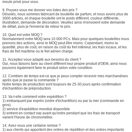
moule privé pour vous.
9.
Pouvez-vous me donner vos listes des prix ?
Désolés, nous sommes fabricant de bouteille de parfum, et nous avons plus de
3000 articles, et chaque bouteille ont le poids différent, couleur différente,
illustration, demande de décoration. Veuillez ainsi m'envoient votre demande
de détail, puis je t'enverrai de retour le prix.
10.
Quel est votre MOQ ?
Normalement notre MOQ sera 10 000 PCs. Mais pour quelques bouteilles nous
prenons des actions, ainsi le MOQ peut être moins. Cependant, moins la
quantité, plus de coût, en raison du coût du fret intérieur, les frais locaux, et les
frais de fret maritime ou le fret aérien charge.
11.
Acceptez-vous adapté aux besoins du client ?
Oui, nous faisons faire au client différent leur propre produit d'OEM, ainsi nous
pouvons également faire le produit selon votre condition.
12.
Combien de temps est-ce que je peux compter recevoir mes marchandises
après que je passe la commande ?
Notre temps de production sont toujours de 25-30 jours après confirmation
d'échantillon de préproduction.
13.
Va-t-elle comment votre expédition ?
1) embarquant par exprès (ordre d'échantillon) ou par la mer (commande en
gros).
2) service d'expédition mondial disponible
3) entrent en contact svp avant qu'ordre pendant que les frais de transport
varient l'heure de chronométrer.
14.
Avez-vous une certaine remise ?
1) aux clients qui apportent des ordres de répétition et des ordres importants