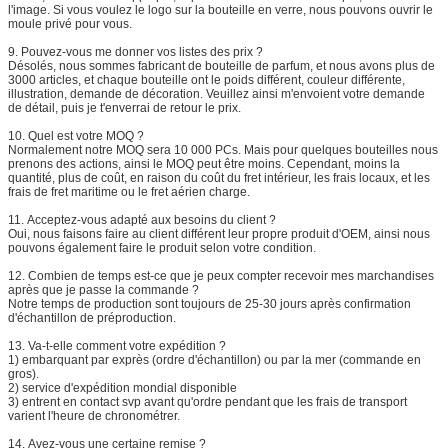
l'image. Si vous voulez le logo sur la bouteille en verre, nous pouvons ouvrir le
moule privé pour vous.
9.
Pouvez-vous me donner vos listes des prix ?
Désolés, nous sommes fabricant de bouteille de parfum, et nous avons plus de
3000 articles, et chaque bouteille ont le poids différent, couleur différente,
illustration, demande de décoration. Veuillez ainsi m'envoient votre demande
de détail, puis je t'enverrai de retour le prix.
10.
Quel est votre MOQ ?
Normalement notre MOQ sera 10 000 PCs. Mais pour quelques bouteilles nous
prenons des actions, ainsi le MOQ peut être moins. Cependant, moins la
quantité, plus de coût, en raison du coût du fret intérieur, les frais locaux, et les
frais de fret maritime ou le fret aérien charge.
11.
Acceptez-vous adapté aux besoins du client ?
Oui, nous faisons faire au client différent leur propre produit d'OEM, ainsi nous
pouvons également faire le produit selon votre condition.
12.
Combien de temps est-ce que je peux compter recevoir mes marchandises
après que je passe la commande ?
Notre temps de production sont toujours de 25-30 jours après confirmation
d'échantillon de préproduction.
13.
Va-t-elle comment votre expédition ?
1) embarquant par exprès (ordre d'échantillon) ou par la mer (commande en
gros).
2) service d'expédition mondial disponible
3) entrent en contact svp avant qu'ordre pendant que les frais de transport
varient l'heure de chronométrer.
14.
Avez-vous une certaine remise ?