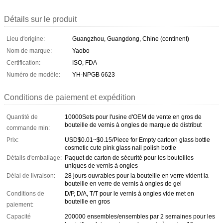
Détails sur le produit
Lieu d'origine:
Guangzhou, Guangdong, Chine (continent)
Nom de marque:
Yaobo
Certification:
ISO, FDA
Numéro de modèle:
YH-NPGB 6623
Conditions de paiement et expédition
Quantité de
10000Sets pour l'usine d'OEM de vente en gros de
bouteille de vernis à ongles de marque de distribut
commande min:
Prix:
USD$0.01~$0.15/Piece for Empty cartoon glass bottle
cosmetic cute pink glass nail polish bottle
Détails d'emballage:
Paquet de carton de sécurité pour les bouteilles
uniques de vernis à ongles
Délai de livraison:
28 jours ouvrables pour la bouteille en verre vident la
bouteille en verre de vernis à ongles de gel
Conditions de
D/P, D/A, T/T pour le vernis à ongles vide met en
bouteille en gros
paiement:
Capacité
200000 ensembles/ensembles par 2 semaines pour les