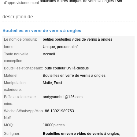
bouteilles claires uniques de vernis à ongles 15m
d'approvisionnement:
description de
Bouteilles en verre de vernis à ongles
Le nom de produits:
petites bouteilles vides de vernis à ongles
forme:
Unique, personnalisé
Toute nouvelle
Accueil
conception:
Bouteilles et chapeaux:
Toute couleur UV là-dessus
Matériel:
Bouteilles en verre de vernis à ongles
Manipulation
Matte, Frost
extérieure:
Boîte aux lettres de
andyyuanhui@126.com
mine:
Wechat/WhatsApp/Mob
+86-13921989753
No#:
MOQ:
10000pieces
Bouteilles en verre vides de vernis à ongles
Surligner:
,