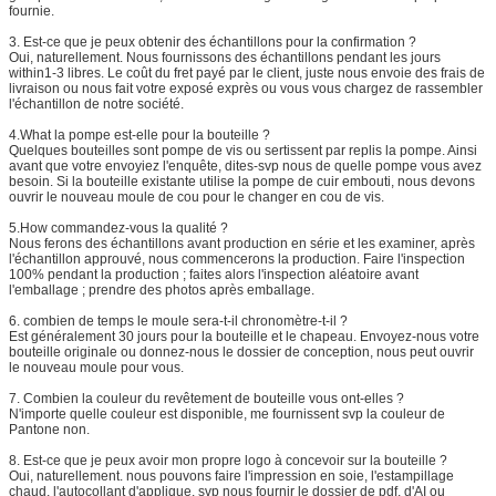
fournie.
3.
Est-ce que je peux obtenir des échantillons pour la confirmation ?
Oui, naturellement. Nous fournissons des échantillons pendant les jours
within1-3 libres. Le coût du fret payé par le client, juste nous envoie des frais de
livraison ou nous fait votre exposé exprès ou vous vous chargez de rassembler
l'échantillon de notre société.
4.What la pompe est-elle pour la bouteille ?
Quelques bouteilles sont pompe de vis ou sertissent par replis la pompe. Ainsi
avant que votre envoyiez l'enquête, dites-svp nous de quelle pompe vous avez
besoin. Si la bouteille existante utilise la pompe de cuir embouti, nous devons
ouvrir le nouveau moule de cou pour le changer en cou de vis.
5.How commandez-vous la qualité ?
Nous ferons des échantillons avant production en série et les examiner, après
l'échantillon approuvé, nous commencerons la production. Faire l'inspection
100% pendant la production ; faites alors l'inspection aléatoire avant
l'emballage ; prendre des photos après emballage.
6. combien de temps le moule sera-t-il chronomètre-t-il ?
Est généralement 30 jours pour la bouteille et le chapeau. Envoyez-nous votre
bouteille originale ou donnez-nous le dossier de conception, nous peut ouvrir
le nouveau moule pour vous.
7.
Combien la couleur du revêtement de bouteille vous ont-elles ?
N'importe quelle couleur est disponible, me fournissent svp la couleur de
Pantone non.
8.
Est-ce que je peux avoir mon propre logo à concevoir sur la bouteille ?
Oui, naturellement. nous pouvons faire l'impression en soie, l'estampillage
chaud, l'autocollant d'applique, svp nous fournir le dossier de pdf, d'AI ou