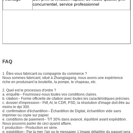
concurrentiel, service professionnel
FAQ
1.
Êtes-vous fabricant ou compagnie du commerce ?
Nous sommes fabricant, situé à Zhangjiagang. nous avons une expérience
riche en produisant la bouteille, la pompe, le chapeau, etc.
2.
Quel est le processus d'ordre ?
a. enquête-- Fournissez-nous toutes vos conditions claires.
b. citation-- Forme officielle de citation avec toutes les caractéristiques précises.
c. dossier d'impression-- Pdf, AI, le CDR, PSD, la résolution d'image doit être au
moins le dpi 300.
d. confirmation d'échantillon-- Échantillon de Digital, échantillon vide sans
imprimer ou copie sur papier.
e. conditions de paiement-- T/T 30% dans avancé, équilibré avant expédition.
Nous pouvons parler de ceci quand affaire.
f. production-- Production en série.
g. expédition-- Par la mer, l'air ou le messager. L'image détaillée du paquet sera