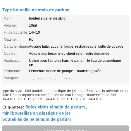
Type bouteille de stylo de parfum
Nom:
bouteille de jet de stylo
Volume:
10ml
Fil de bouteille:
14/410
Matériel:
Pp
Caractéristique:
Aucune fuite, aucune flaque, rechargeable, taille de voyage
Couleur:
Adapté aux besoins du client selon votre demande
Application:
Utilisé pour l'air plus frais, le parfum, le liquide cosmétique
etc….
Fermeture:
Fermeture douce de pompe + bouteille givrée
Surligner:
,
jet rechargeable de bouteille de parfum de taille de voyage
14/410 bouteille de jet de stylo
type du stylo 10ml bouteille en plastique de jet de parfum avec la prévention de
fuite Détails rapides Volume Finition de cou Dosage Diamètre Taille 3ML
14/410 0.12CC 16 75 5ML 14/410 0.12CC 16 78 8ML 14/410 0...
fioles vides témoin de parfum
Étiquettes:
,
mini bouteilles en plastique de jet
,
bouteilles de jet témoin de parfum
Description de produit >