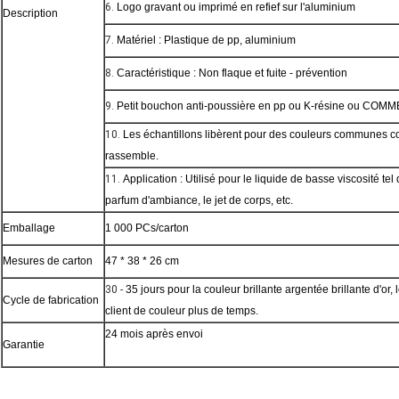
6.
Logo gravant ou imprimé en refief sur l'aluminium
Description
7.
Matériel : Plastique de pp, aluminium
8.
Caractéristique : Non flaque et fuite - prévention
9.
Petit bouchon anti-poussière en pp ou K-résine ou COMM
10.
Les échantillons libèrent pour des couleurs communes co
rassemble.
11.
Application : Utilisé pour le liquide de basse viscosité tel
parfum d'ambiance, le jet de corps, etc.
Emballage
1 000 PCs/carton
Mesures de carton
47 * 38 * 26 cm
30 -
35 jours pour la couleur brillante argentée brillante d'o
Cycle de fabrication
client de couleur plus de temps.
24 mois après envoi
Garantie