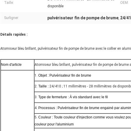
Taille:
OEM:
disponible
pulvérisateur fin de pompe de brume
24/41
Surligner:
,
Détails rapides :
Atomiseur bleu brillant, pulvérisateur fin de pompe de brume avec le collier en alumi
Nom d'article
Atomiseur bleu brillant, pulvérisateur fin de pompe de brume a
1.
Objet : Pulvérisateur fin de brume
2.
Taille :
24/410 ; 11 millimètres - 28 millimètres de disponib
3.
Type de fermeture : À vis standard avec le fil
4.
Processus : Pulvérisateur fin de brume engainé par alumi
5.
Couleur : Toute couleur d'injection comme vous voulez pour
couleur pour l'aluminium