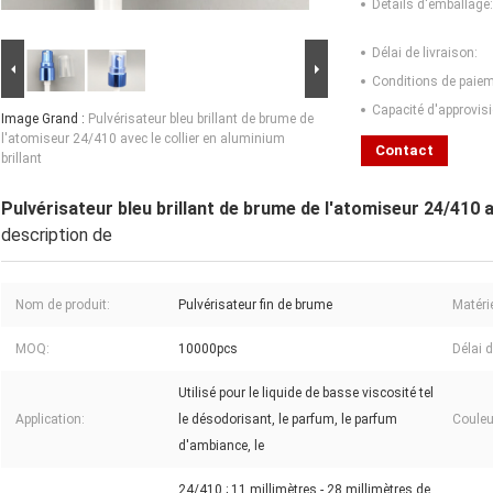
Détails d'emballage:
Délai de livraison:
Conditions de paiem
Capacité d'approvis
Image Grand :
Pulvérisateur bleu brillant de brume de
l'atomiseur 24/410 avec le collier en aluminium
Contact
brillant
Pulvérisateur bleu brillant de brume de l'atomiseur 24/410 av
description de
Nom de produit:
Pulvérisateur fin de brume
Matérie
MOQ:
10000pcs
Délai d
Utilisé pour le liquide de basse viscosité tel
Application:
le désodorisant, le parfum, le parfum
Couleu
d'ambiance, le
24/410 ; 11 millimètres - 28 millimètres de