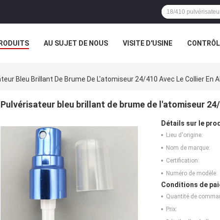
RODUITS
AU SUJET DE NOUS
VISITE D'USINE
CONTRÔLE
ateur Bleu Brillant De Brume De L'atomiseur 24/410 Avec Le Collier En A
Pulvérisateur bleu brillant de brume de l'atomiseur 24/
Détails sur le prod
Lieu d'origine:
Nom de marque:
Certification:
Numéro de modèle:
Conditions de pai
Quantité de comma
Prix: