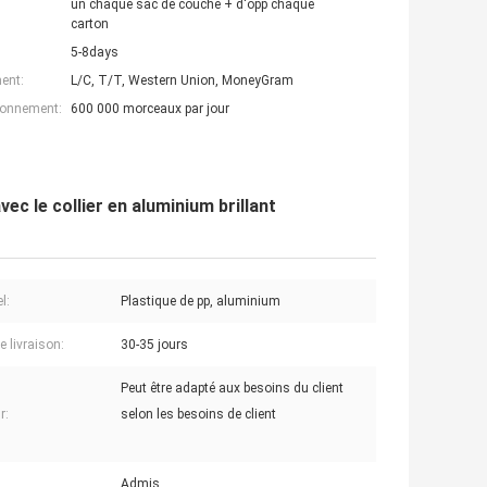
un chaque sac de couche + d'opp chaque
carton
5-8days
ent:
L/C, T/T, Western Union, MoneyGram
ionnement:
600 000 morceaux par jour
ec le collier en aluminium brillant
l:
Plastique de pp, aluminium
e livraison:
30-35 jours
Peut être adapté aux besoins du client
r:
selon les besoins de client
Admis