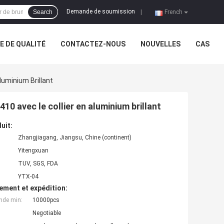
Demande de soumission
Search
|
French
 DE QUALITÉ
CONTACTEZ-NOUS
NOUVELLES
CAS
luminium Brillant
410 avec le collier en aluminium brillant
uit:
Zhangjiagang, Jiangsu, Chine (continent)
Yitengxuan
TUV, SGS, FDA
YTX-04
ement et expédition:
nde min:
10000pcs
Negotiable