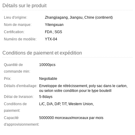
Détails sur le produit
Lieu d'origine:
Zhangjiagang, Jiangsu, Chine (continent)
Nom de marque:
Yitengxuan
Certification:
FDA ; SGS
Numéro de modèle:
YTX-04
Conditions de paiement et expédition
Quantité de
10000pcs
commande min:
Prix:
Negotiable
Détails d'emballage:
Enveloppe de rétrécissement, poly sac dans le carton,
ou selon votre condition pour le type bouteill
Délai de livraison:
5-8days
Conditions de
L/C, D/A, D/P, T/T, Western Union,
paiement:
Capacité
5000000 morceaux/morceaux par mois
d'approvisionnement: