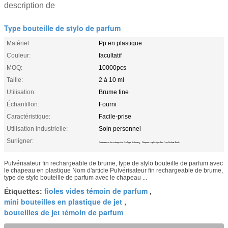
description de
Type bouteille de stylo de parfum
Matériel:
Pp en plastique
Couleur:
facultatif
MOQ:
10000pcs
Taille:
2 à 10 ml
Utilisation:
Brume fine
Échantillon:
Fourni
Caractéristique:
Facile-prise
Utilisation industrielle:
Soin personnel
Surligner:
,
Pulvérisateur fin rechargeable Pen Type de brume
Chapeau en plastique Pen Type Perfume Bottle
Pulvérisateur fin rechargeable de brume, type de stylo bouteille de parfum avec
le chapeau en plastique Nom d'article Pulvérisateur fin rechargeable de brume,
type de stylo bouteille de parfum avec le chapeau ...
fioles vides témoin de parfum
Étiquettes:
,
mini bouteilles en plastique de jet
,
bouteilles de jet témoin de parfum