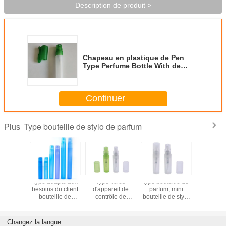
Description de produit >
Chapeau en plastique de Pen
Type Perfume Bottle With de
pulvérisateur fin rechargeable de
brume
Continuer
Type bouteille de stylo de parfum
Plus
 type
Type adapté aux
Type fioles
type bouteille de
2ml - 
ue clair
besoins du client
d'appareil de
parfum, mini
bouteil
lle de
bouteille de
contrôle de
bouteille de stylo
parfum, bo
2ml 3ml
parfum, mini
parfum, fioles
de 2ml 3ml 5ml de
en plas
 10ml de
bouteille en
vides
pompe d'aperçu
givrées d
pour le
plastique
rechargeables de
gratuit pour le
30ml po
Changez la langue