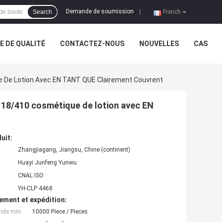
Demande de soumission
Search
|
French
 DE QUALITÉ
CONTACTEZ-NOUS
NOUVELLES
CAS
e De Lotion Avec EN TANT QUE Clairement Couvrent
e 18/410 cosmétique de lotion avec EN
uit:
Zhangjiagang, Jiangsu, Chine (continent)
Huayi Junfeng Yunwu
CNAL ISO
YH-CLP 4468
ement et expédition:
nde min:
10000 Piece / Pieces