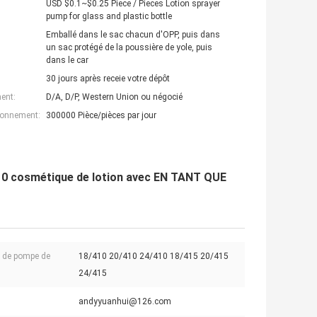
USD $0.1~$0.25 Piece / Pieces Lotion sprayer
pump for glass and plastic bottle
Emballé dans le sac chacun d'OPP, puis dans
un sac protégé de la poussière de yole, puis
dans le car
30 jours après receie votre dépôt
ent:
D/A, D/P, Western Union ou négocié
ionnement:
300000 Pièce/pièces par jour
/410 cosmétique de lotion avec EN TANT QUE
s de pompe de
18/410 20/410 24/410 18/415 20/415
24/415
andyyuanhui@126.com