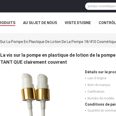
RODUITS
AU SUJET DE NOUS
VISITE D'USINE
CONTRÔLE
s Sur La Pompe En Plastique De Lotion De La Pompe 18/410 Cosmétiqu
La vis sur la pompe en plastique de lotion de la pomp
TANT QUE clairement couvrent
Détails sur le prod
Lieu d'origine:
Nom de marque:
Certification:
Numéro de modèle:
Conditions de pai
Quantité de comma