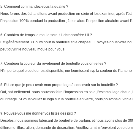
5.
Comment commandez-vous la qualité ?
Nous ferons des échantillons avant production en série et les examiner, après l'é
l'inspection 100% pendant la production ; faites alors l'inspection aléatoire avant
6.
Combien de temps le moule sera-t-il chronomètre-t-il ?
Est généralement 30 jours pour la bouteille et le chapeau. Envoyez-nous votre bou
peut ouvrir le nouveau moule pour vous.
7.
Combien la couleur du revêtement de bouteille vous ont-elles ?
N'importe quelle couleur est disponible, me fournissent svp la couleur de Pantone
8.
Est-ce que je peux avoir mon propre logo à concevoir sur la bouteille ?
Oui, naturellement. nous pouvons faire l'impression en soie, l'estampillage chaud, l'
ou l'image. Si vous voulez le logo sur la bouteille en verre, nous pouvons ouvrir le
9.
Pouvez-vous me donner vos listes des prix ?
Désolés, nous sommes fabricant de bouteille de parfum, et nous avons plus de 3000 a
différente, illustration, demande de décoration. Veuillez ainsi m'envoient votre deman