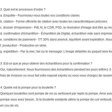
2.
Quel est le processus d'ordre ?
a.
Enquête-- Fournissez-nous toutes vos conditions claires.
b. citation-- Forme officielle de citation avec toutes les caractéristiques précises.
c. dossier d'impression-- Pdf, AI, le CDR, PSD, la résolution d'image doit être au mo
d. confirmation d'échantillon-- Échantillon de Digital, échantillon vide sans imprime
e. conditions de paiement-- T/T 30% dans avancé, équilibré avant expédition. Nous
f. production-- Production en série.
g. expédition-- Par la mer, l'air ou le messager. L'image détaillée du paquet sera fo
3.
Est-ce que je peux obtenir des échantillons pour la confirmation ?
Oui, naturellement. Nous fournissons des échantillons pendant les jours within1-3 li
frais de livraison ou nous fait votre exposé exprès ou vous vous chargez de rassemb
4.
Quelle est la pompe pour la bouteille ?
Quelques bouteilles sont pompe de vis ou sertissent par replis la pompe. Ainsi ava
pompe vous avez besoin. Si la bouteille existante utilise la pompe de cuir embou
en cou de vis.