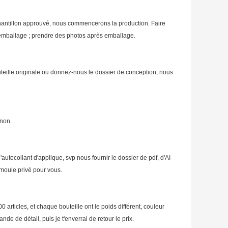
chantillon approuvé, nous commencerons la production. Faire
 l'emballage ; prendre des photos après emballage.
teille originale ou donnez-nous le dossier de conception, nous
 non.
autocollant d'applique, svp nous fournir le dossier de pdf, d'AI
 moule privé pour vous.
rticles, et chaque bouteille ont le poids différent, couleur
de de détail, puis je t'enverrai de retour le prix.