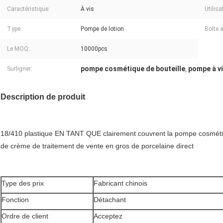
Caractéristique:
À vis
Utilisa
Type:
Pompe de lotion
Boîte a
Le MOQ:
10000pcs
pompe cosmétique de bouteille
pompe à v
Surligner:
,
Description de produit
18/410 plastique EN TANT QUE clairement couvrent la pompe cosmétiqu
de crème de traitement de vente en gros de porcelaine direct
Type des prix
Fabricant chinois
Fonction
Détachant
Ordre de client
Acceptez