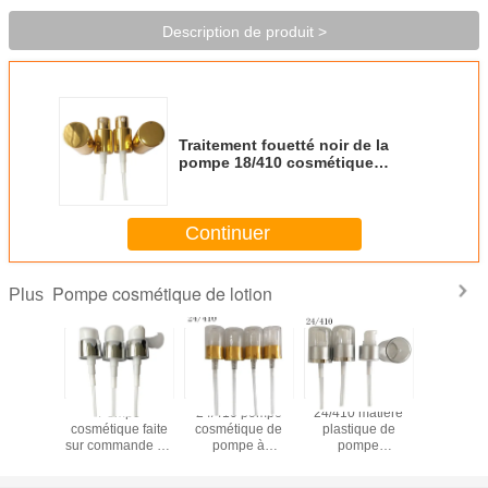
Description de produit >
Traitement fouetté noir de la
pompe 18/410 cosmétique
populaire de lotion/d'or en
aluminium
Continuer
Pompe cosmétique de lotion
Plus
mpe
Pompe
24/410 pompe
24/410 matière
Pom
ique en
cosmétique faite
cosmétique de
plastique de
cosmét
que de
sur commande de
pompe à
pompe
professio
, pompe
lotion, 18/410
vide/sérum de
cosmétique de
de lot
410
20/410 24
double mur pour
lotion pour des
pompe/28