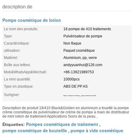
description de
Pompe cosmétique de lotion
Le nom des produits:
18 pompe de 410 traitements
Type:
Pulvérisateur de pompe
Caractéristique:
Non flaque
utilisation:
Paquet cosmétique
Matériel:
Aluminium, pp, verre
Boîte aux lettres:
andyyuanhui@126.com
Mob&WhatsApp&Wechatl:
+86-13921989753
La mini quantité:
10000pcs
Type en plastique:
ABS DE PP AS
Surligner:
,
Pompes cosmétiques de traitement
pompe cosmétique de bouteille
Description de produit 18/410 Black&Golden en aluminium a fouetté la pompe
crème cosmétique de pulvérisateur de crème de pompe à main de distributeur
de mini lotion de traitement Applications Soins de la peau...
Pompes cosmétiques de traitement
Étiquettes:
,
pompe cosmétique de bouteille
pompe à vide cosmétique
,