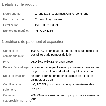
Détails sur le produit
Lieu d'origine:
Zhangjiagang, Jiangsu, Chine (continent)
Nom de marque:
Yunwu Huayi Junfeng
Certification:
ISO9001:2008,IAF
Numéro de modèle:
YH-CLP 1155
Conditions de paiement et expédition
Quantité de
10000 PCs pour le fabriquant-fournisseur chinois de
bouteilles et de pompes de lotion
commande min:
Prix:
USD $0.03~$0.12 for each piece
Détails d'emballage:
la pompe crème peut être empaquetée a basé sur les
exigences de clients. Montants éligibles maximum
Délai de livraison:
35 jours pour la pompe en plastique de lotion de
distributeur de vis
Conditions de
L/C, T/T, D/P pour des cosmétiques écrèment des
pompes
paiement:
Capacité
200000 morceaux/morceaux par pompe de crème de
jour
d'approvisionnement: