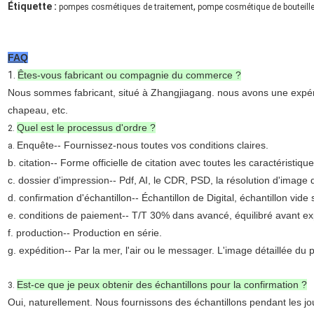
Étiquette :
,
pompes cosmétiques de traitement
pompe cosmétique de bouteill
FAQ
1.
Êtes-vous fabricant ou compagnie du commerce ?
Nous sommes fabricant, situé à Zhangjiagang. nous avons une expérie
chapeau, etc.
Quel est le processus d'ordre ?
2.
Enquête-- Fournissez-nous toutes vos conditions claires.
a.
b. citation-- Forme officielle de citation avec toutes les caractéristiqu
c. dossier d'impression-- Pdf, AI, le CDR, PSD, la résolution d'image 
d. confirmation d'échantillon-- Échantillon de Digital, échantillon vid
e. conditions de paiement-- T/T 30% dans avancé, équilibré avant ex
f. production-- Production en série.
g. expédition-- Par la mer, l'air ou le messager. L'image détaillée du 
Est-ce que je peux obtenir des échantillons pour la confirmation ?
3.
Oui, naturellement. Nous fournissons des échantillons pendant les jours