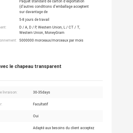
Paquet standard de carton d'exportation
(d'autres conditions d'emballage acceptent
sur davantage de
5-8 jours de travail
ent:
D / A, D / P, Western Union, L / CT / T,
Western Union, MoneyGram
ionnement:
5000000 morceaux/morceaux par mois
vec le chapeau transparent
e livraison:
30-35days
r:
Facultatif
Oui
Adapté aux besoins du client acceptez