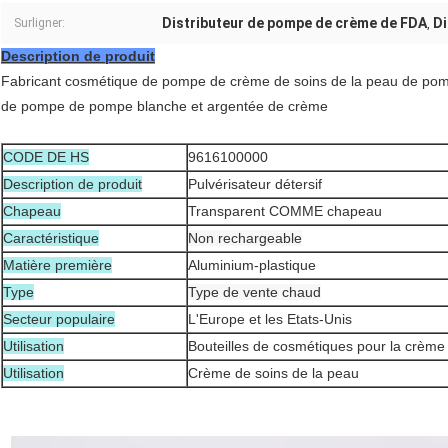
Distributeur de pompe de crème de FDA
Di
Surligner:
,
Description de produit
Fabricant cosmétique de pompe de crème de soins de la peau de pomp
de pompe de pompe blanche et argentée de crème
CODE DE HS
9616100000
Description de produit
Pulvérisateur détersif
Chapeau
Transparent COMME chapeau
Caractéristique
Non rechargeable
Matière première
Aluminium-plastique
Type
Type de vente chaud
Secteur populaire
L'Europe et les Etats-Unis
Utilisation
Bouteilles de cosmétiques pour la crème
Utilisation
Crème de soins de la peau