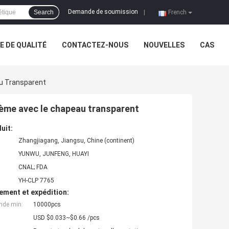
Demande de soumission
Search
|
French
 DE QUALITÉ
CONTACTEZ-NOUS
NOUVELLES
CAS
u Transparent
rème avec le chapeau transparent
uit:
Zhangjiagang, Jiangsu, Chine (continent)
YUNWU, JUNFENG, HUAYI
CNAL; FDA
YH-CLP 7765
ement et expédition:
nde min:
10000pcs
USD $0.033~$0.66 /pcs