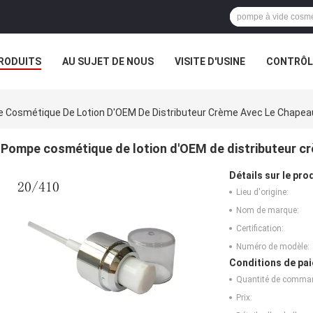
RODUITS
AU SUJET DE NOUS
VISITE D'USINE
CONTRÔLE
 Cosmétique De Lotion D'OEM De Distributeur Crème Avec Le Chapea
Pompe cosmétique de lotion d'OEM de distributeur c
Détails sur le prod
Lieu d'origine:
Nom de marque:
Certification:
Numéro de modèle:
Conditions de pai
Quantité de comma
Prix: