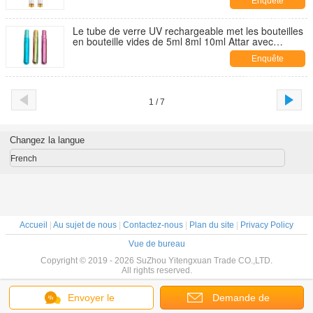
Enquête
maintenant
Le tube de verre UV rechargeable met les bouteilles
en bouteille vides de 5ml 8ml 10ml Attar avec
l'atomiseur UV de chapeau
Enquête
maintenant
1 / 7
Changez la langue
French
Accueil
|
Au sujet de nous
|
Contactez-nous
|
Plan du site
|
Privacy Policy
Vue de bureau
Copyright © 2019 - 2026 SuZhou Yitengxuan Trade CO.,LTD.
All rights reserved.
Envoyer le
Demande de