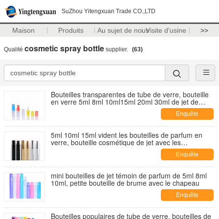
SuZhou Yitengxuan Trade CO.,LTD
Maison
Produits
Au sujet de nous
Visite d'usine
>>
cosmetic spray bottle
Qualité
supplier.
(63)
Bouteilles transparentes de tube de verre, bouteille
en verre 5ml 8ml 10ml15ml 20ml 30ml de jet de
parfum
Enquête
maintenant
5ml 10ml 15ml vident les bouteilles de parfum en
verre, bouteille cosmétique de jet avec les
atomiseurs en aluminium
Enquête
maintenant
mini bouteilles de jet témoin de parfum de 5ml 8ml
10ml, petite bouteille de brume avec le chapeau
Enquête
maintenant
Bouteilles populaires de tube de verre, bouteilles de