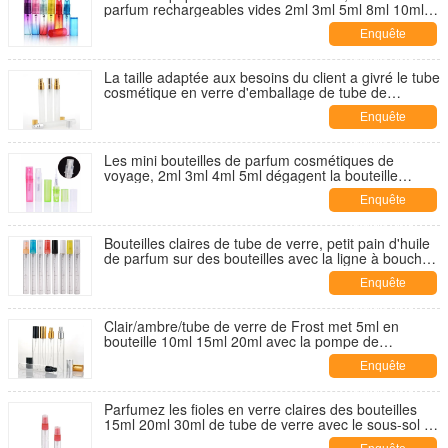
parfum rechargeables vides 2ml 3ml 5ml 8ml 10ml
15ml 30ml
Enquête
maintenant
La taille adaptée aux besoins du client a givré le tube
cosmétique en verre d'emballage de tube de
verre/voyage
Enquête
maintenant
Les mini bouteilles de parfum cosmétiques de
voyage, 2ml 3ml 4ml 5ml dégagent la bouteille
portative de jet de parfum
Enquête
maintenant
Bouteilles claires de tube de verre, petit pain d'huile
de parfum sur des bouteilles avec la ligne à bouchon
vissable/échelle
Enquête
maintenant
Clair/ambre/tube de verre de Frost met 5ml en
bouteille 10ml 15ml 20ml avec la pompe de
pulvérisateur
Enquête
maintenant
Parfumez les fioles en verre claires des bouteilles
15ml 20ml 30ml de tube de verre avec le sous-sol en
métal